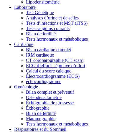
Lipodensitométrie
Laboratoire
Test Génétique
Analyses d’urine et de selles
Tests d’infections et MST (ITSS)
Tests sanguins courants
Bilan de fertilité
Tests hormonaux et métaboliques
Cardiaque
Bilan cardiaque complet
IRM cardiaque
CT-coronarographie (CT-scan)
ECG d’effort – épreuve d’effort
Calcul du score calcique
Électrocardiogramme (ECG)
échocardiogramme
Gynécologie
Bilan complet et préventif
Ostéodensitométrie
Échographie de grossesse
Échographie
Bilan de fertilité
Mammographie
Tests hormonaux et métaboliques
Respiratoires et du Sommeil