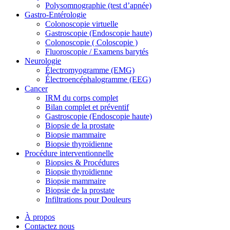
Polysomnographie (test d’apnée)
Gastro-Entérologie
Colonoscopie virtuelle
Gastroscopie (Endoscopie haute)
Colonoscopie ( Coloscopie )
Fluoroscopie / Examens barytés
Neurologie
Électromyogramme (EMG)
Électroencéphalogramme (EEG)
Cancer
IRM du corps complet
Bilan complet et préventif
Gastroscopie (Endoscopie haute)
Biopsie de la prostate
Biopsie mammaire
Biopsie thyroïdienne
Procédure interventionnelle
Biopsies & Procédures
Biopsie thyroïdienne
Biopsie mammaire
Biopsie de la prostate
Infiltrations pour Douleurs
À propos
Contactez nous