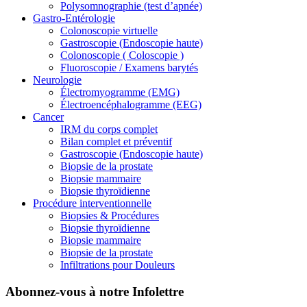
Polysomnographie (test d’apnée)
Gastro-Entérologie
Colonoscopie virtuelle
Gastroscopie (Endoscopie haute)
Colonoscopie ( Coloscopie )
Fluoroscopie / Examens barytés
Neurologie
Électromyogramme (EMG)
Électroencéphalogramme (EEG)
Cancer
IRM du corps complet
Bilan complet et préventif
Gastroscopie (Endoscopie haute)
Biopsie de la prostate
Biopsie mammaire
Biopsie thyroïdienne
Procédure interventionnelle
Biopsies & Procédures
Biopsie thyroïdienne
Biopsie mammaire
Biopsie de la prostate
Infiltrations pour Douleurs
Abonnez-vous à notre Infolettre