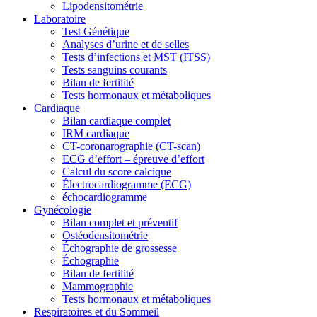
Lipodensitométrie
Laboratoire
Test Génétique
Analyses d’urine et de selles
Tests d’infections et MST (ITSS)
Tests sanguins courants
Bilan de fertilité
Tests hormonaux et métaboliques
Cardiaque
Bilan cardiaque complet
IRM cardiaque
CT-coronarographie (CT-scan)
ECG d’effort – épreuve d’effort
Calcul du score calcique
Électrocardiogramme (ECG)
échocardiogramme
Gynécologie
Bilan complet et préventif
Ostéodensitométrie
Échographie de grossesse
Échographie
Bilan de fertilité
Mammographie
Tests hormonaux et métaboliques
Respiratoires et du Sommeil