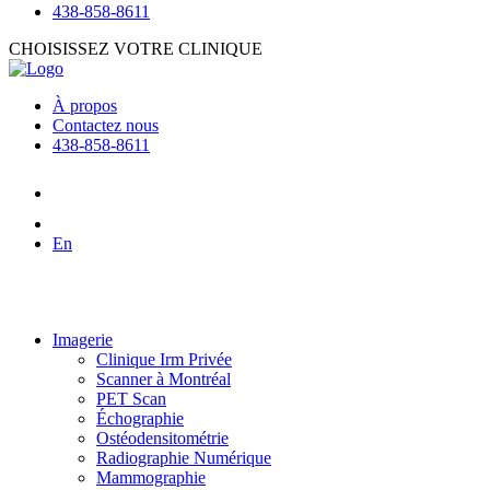
438-858-8611
CHOISISSEZ VOTRE CLINIQUE
À propos
Contactez nous
438-858-8611
En
Imagerie
Clinique Irm Privée
Scanner à Montréal
PET Scan
Échographie
Ostéodensitométrie
Radiographie Numérique
Mammographie