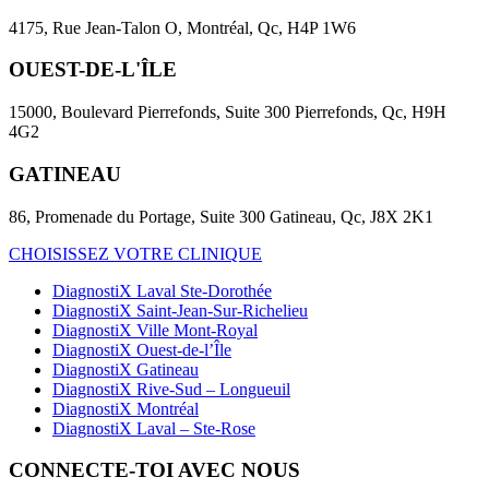
4175, Rue Jean-Talon O, Montréal, Qc, H4P 1W6
OUEST-DE-L'ÎLE
15000, Boulevard Pierrefonds, Suite 300 Pierrefonds, Qc, H9H
4G2
GATINEAU
86, Promenade du Portage, Suite 300 Gatineau, Qc, J8X 2K1
CHOISISSEZ VOTRE CLINIQUE
DiagnostiX Laval Ste-Dorothée
DiagnostiX Saint-Jean-Sur-Richelieu
DiagnostiX Ville Mont-Royal
DiagnostiX Ouest-de-l’Île
DiagnostiX Gatineau
DiagnostiX Rive-Sud – Longueuil
DiagnostiX Montréal
DiagnostiX Laval – Ste-Rose
CONNECTE-TOI AVEC NOUS