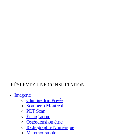
RÉSERVEZ UNE CONSULTATION
Imagerie
Clinique Irm Privée
Scanner à Montréal
PET Scan
Échographie
Ostéodensitométrie
Radiographie Numérique
Mammographie