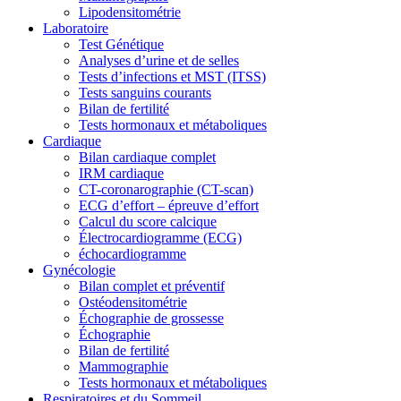
Lipodensitométrie
Laboratoire
Test Génétique
Analyses d’urine et de selles
Tests d’infections et MST (ITSS)
Tests sanguins courants
Bilan de fertilité
Tests hormonaux et métaboliques
Cardiaque
Bilan cardiaque complet
IRM cardiaque
CT-coronarographie (CT-scan)
ECG d’effort – épreuve d’effort
Calcul du score calcique
Électrocardiogramme (ECG)
échocardiogramme
Gynécologie
Bilan complet et préventif
Ostéodensitométrie
Échographie de grossesse
Échographie
Bilan de fertilité
Mammographie
Tests hormonaux et métaboliques
Respiratoires et du Sommeil