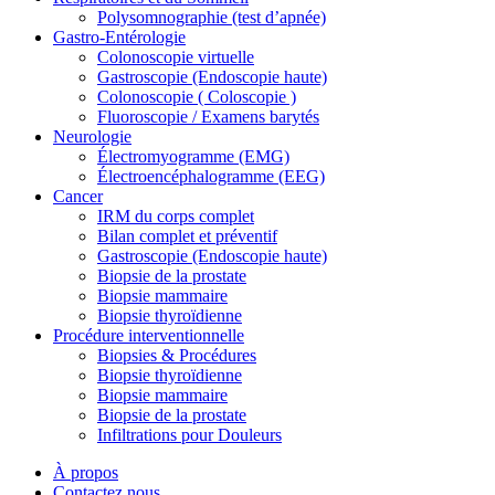
Polysomnographie (test d’apnée)
Gastro-Entérologie
Colonoscopie virtuelle
Gastroscopie (Endoscopie haute)
Colonoscopie ( Coloscopie )
Fluoroscopie / Examens barytés
Neurologie
Électromyogramme (EMG)
Électroencéphalogramme (EEG)
Cancer
IRM du corps complet
Bilan complet et préventif
Gastroscopie (Endoscopie haute)
Biopsie de la prostate
Biopsie mammaire
Biopsie thyroïdienne
Procédure interventionnelle
Biopsies & Procédures
Biopsie thyroïdienne
Biopsie mammaire
Biopsie de la prostate
Infiltrations pour Douleurs
À propos
Contactez nous