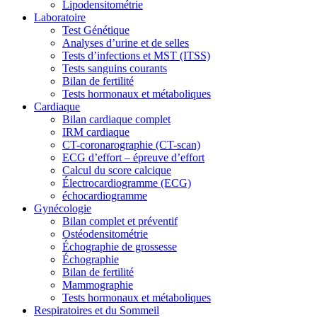
Lipodensitométrie
Laboratoire
Test Génétique
Analyses d’urine et de selles
Tests d’infections et MST (ITSS)
Tests sanguins courants
Bilan de fertilité
Tests hormonaux et métaboliques
Cardiaque
Bilan cardiaque complet
IRM cardiaque
CT-coronarographie (CT-scan)
ECG d’effort – épreuve d’effort
Calcul du score calcique
Électrocardiogramme (ECG)
échocardiogramme
Gynécologie
Bilan complet et préventif
Ostéodensitométrie
Échographie de grossesse
Échographie
Bilan de fertilité
Mammographie
Tests hormonaux et métaboliques
Respiratoires et du Sommeil