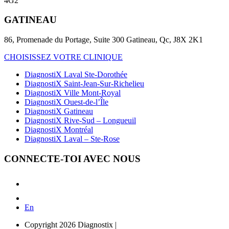
4G2
GATINEAU
86, Promenade du Portage, Suite 300 Gatineau, Qc, J8X 2K1
CHOISISSEZ VOTRE CLINIQUE
DiagnostiX Laval Ste-Dorothée
DiagnostiX Saint-Jean-Sur-Richelieu
DiagnostiX Ville Mont-Royal
DiagnostiX Ouest-de-l’Île
DiagnostiX Gatineau
DiagnostiX Rive-Sud – Longueuil
DiagnostiX Montréal
DiagnostiX Laval – Ste-Rose
CONNECTE-TOI AVEC NOUS
En
Copyright 2026 Diagnostix
|