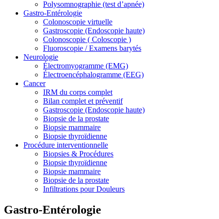
Polysomnographie (test d’apnée)
Gastro-Entérologie
Colonoscopie virtuelle
Gastroscopie (Endoscopie haute)
Colonoscopie ( Coloscopie )
Fluoroscopie / Examens barytés
Neurologie
Électromyogramme (EMG)
Électroencéphalogramme (EEG)
Cancer
IRM du corps complet
Bilan complet et préventif
Gastroscopie (Endoscopie haute)
Biopsie de la prostate
Biopsie mammaire
Biopsie thyroïdienne
Procédure interventionnelle
Biopsies & Procédures
Biopsie thyroïdienne
Biopsie mammaire
Biopsie de la prostate
Infiltrations pour Douleurs
Gastro-Entérologie