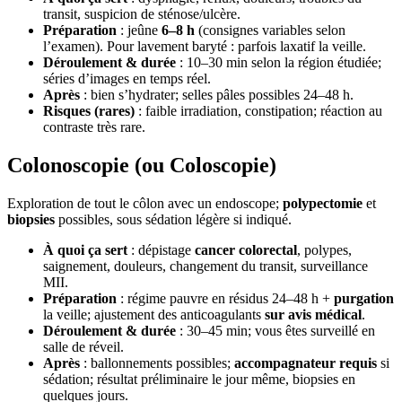
transit, suspicion de sténose/ulcère.
Préparation
: jeûne
6–8 h
(consignes variables selon
l’examen). Pour lavement baryté : parfois laxatif la veille.
Déroulement & durée
: 10–30 min selon la région étudiée;
séries d’images en temps réel.
Après
: bien s’hydrater; selles pâles possibles 24–48 h.
Risques (rares)
: faible irradiation, constipation; réaction au
contraste très rare.
Colonoscopie (ou Coloscopie)
Exploration de tout le côlon avec un endoscope;
polypectomie
et
biopsies
possibles, sous sédation légère si indiqué.
À quoi ça sert
: dépistage
cancer colorectal
, polypes,
saignement, douleurs, changement du transit, surveillance
MII.
Préparation
: régime pauvre en résidus 24–48 h +
purgation
la veille; ajustement des anticoagulants
sur avis médical
.
Déroulement & durée
: 30–45 min; vous êtes surveillé en
salle de réveil.
Après
: ballonnements possibles;
accompagnateur requis
si
sédation; résultat préliminaire le jour même, biopsies en
quelques jours.