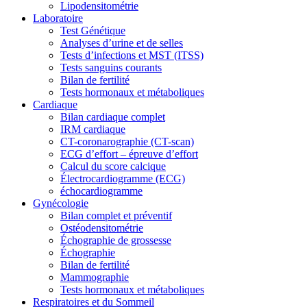
Lipodensitométrie
Laboratoire
Test Génétique
Analyses d’urine et de selles
Tests d’infections et MST (ITSS)
Tests sanguins courants
Bilan de fertilité
Tests hormonaux et métaboliques
Cardiaque
Bilan cardiaque complet
IRM cardiaque
CT-coronarographie (CT-scan)
ECG d’effort – épreuve d’effort
Calcul du score calcique
Électrocardiogramme (ECG)
échocardiogramme
Gynécologie
Bilan complet et préventif
Ostéodensitométrie
Échographie de grossesse
Échographie
Bilan de fertilité
Mammographie
Tests hormonaux et métaboliques
Respiratoires et du Sommeil