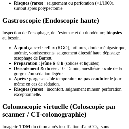
Risques (rares)
: saignement ou perforation (<1/1000),
surtout après polypectomie.
Gastroscopie (Endoscopie haute)
Inspection de l’œsophage, de l’estomac et du duodénum;
biopsies
au besoin.
À quoi ça sert
: reflux (RGO), brûlures, douleur épigastrique,
anémie, vomissements, saignement digestif haut, dépistage
œsophage de Barrett.
Préparation
:
jeûne 6–8 h
(solides et liquides).
Déroulement & durée
: 10–15 min; anesthésie locale de la
gorge et/ou sédation légère.
Après
: gorge sensible temporaire;
ne pas conduire
le jour
même en cas de sédation.
Risques (rares)
: inconfort, saignement mineur, perforation
exceptionnelle.
Colonoscopie virtuelle (Coloscopie par
scanner / CT-colonographie)
Imagerie
TDM
du côlon après insufflation d’air/CO₂,
sans