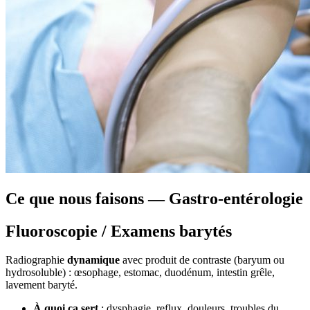
Ce que nous faisons — Gastro-entérologie
Fluoroscopie / Examens barytés
Radiographie
dynamique
avec produit de contraste (baryum ou
hydrosoluble) : œsophage, estomac, duodénum, intestin grêle,
lavement baryté.
À quoi ça sert
: dysphagie, reflux, douleurs, troubles du