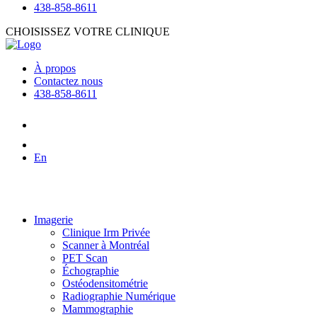
438-858-8611
CHOISISSEZ VOTRE CLINIQUE
À propos
Contactez nous
438-858-8611
En
Imagerie
Clinique Irm Privée
Scanner à Montréal
PET Scan
Échographie
Ostéodensitométrie
Radiographie Numérique
Mammographie