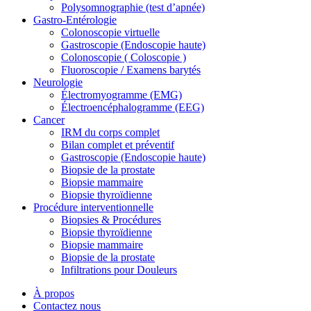
Polysomnographie (test d’apnée)
Gastro-Entérologie
Colonoscopie virtuelle
Gastroscopie (Endoscopie haute)
Colonoscopie ( Coloscopie )
Fluoroscopie / Examens barytés
Neurologie
Électromyogramme (EMG)
Électroencéphalogramme (EEG)
Cancer
IRM du corps complet
Bilan complet et préventif
Gastroscopie (Endoscopie haute)
Biopsie de la prostate
Biopsie mammaire
Biopsie thyroïdienne
Procédure interventionnelle
Biopsies & Procédures
Biopsie thyroïdienne
Biopsie mammaire
Biopsie de la prostate
Infiltrations pour Douleurs
À propos
Contactez nous