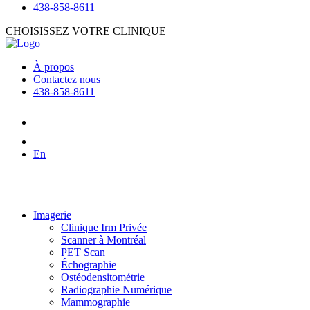
438-858-8611
CHOISISSEZ VOTRE CLINIQUE
À propos
Contactez nous
438-858-8611
En
Imagerie
Clinique Irm Privée
Scanner à Montréal
PET Scan
Échographie
Ostéodensitométrie
Radiographie Numérique
Mammographie