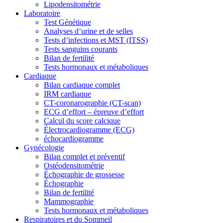
Lipodensitométrie
Laboratoire
Test Génétique
Analyses d’urine et de selles
Tests d’infections et MST (ITSS)
Tests sanguins courants
Bilan de fertilité
Tests hormonaux et métaboliques
Cardiaque
Bilan cardiaque complet
IRM cardiaque
CT-coronarographie (CT-scan)
ECG d’effort – épreuve d’effort
Calcul du score calcique
Électrocardiogramme (ECG)
échocardiogramme
Gynécologie
Bilan complet et préventif
Ostéodensitométrie
Échographie de grossesse
Échographie
Bilan de fertilité
Mammographie
Tests hormonaux et métaboliques
Respiratoires et du Sommeil