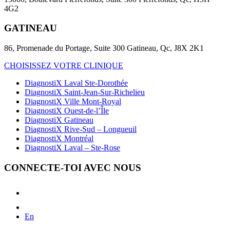
4G2
GATINEAU
86, Promenade du Portage, Suite 300 Gatineau, Qc, J8X 2K1
CHOISISSEZ VOTRE CLINIQUE
DiagnostiX Laval Ste-Dorothée
DiagnostiX Saint-Jean-Sur-Richelieu
DiagnostiX Ville Mont-Royal
DiagnostiX Ouest-de-l’Île
DiagnostiX Gatineau
DiagnostiX Rive-Sud – Longueuil
DiagnostiX Montréal
DiagnostiX Laval – Ste-Rose
CONNECTE-TOI AVEC NOUS
En