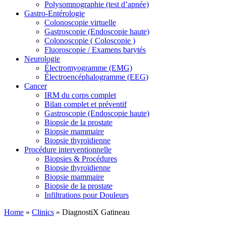
Polysomnographie (test d’apnée)
Gastro-Entérologie
Colonoscopie virtuelle
Gastroscopie (Endoscopie haute)
Colonoscopie ( Coloscopie )
Fluoroscopie / Examens barytés
Neurologie
Électromyogramme (EMG)
Électroencéphalogramme (EEG)
Cancer
IRM du corps complet
Bilan complet et préventif
Gastroscopie (Endoscopie haute)
Biopsie de la prostate
Biopsie mammaire
Biopsie thyroïdienne
Procédure interventionnelle
Biopsies & Procédures
Biopsie thyroïdienne
Biopsie mammaire
Biopsie de la prostate
Infiltrations pour Douleurs
Home
»
Clinics
»
DiagnostiX Gatineau