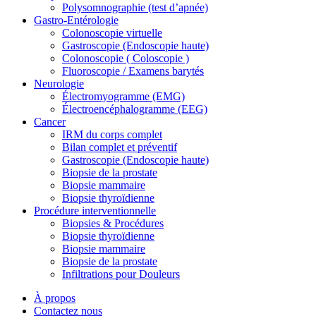
Polysomnographie (test d’apnée)
Gastro-Entérologie
Colonoscopie virtuelle
Gastroscopie (Endoscopie haute)
Colonoscopie ( Coloscopie )
Fluoroscopie / Examens barytés
Neurologie
Électromyogramme (EMG)
Électroencéphalogramme (EEG)
Cancer
IRM du corps complet
Bilan complet et préventif
Gastroscopie (Endoscopie haute)
Biopsie de la prostate
Biopsie mammaire
Biopsie thyroïdienne
Procédure interventionnelle
Biopsies & Procédures
Biopsie thyroïdienne
Biopsie mammaire
Biopsie de la prostate
Infiltrations pour Douleurs
À propos
Contactez nous