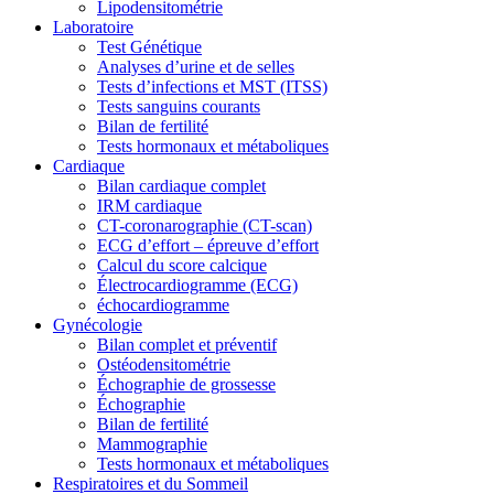
Lipodensitométrie
Laboratoire
Test Génétique
Analyses d’urine et de selles
Tests d’infections et MST (ITSS)
Tests sanguins courants
Bilan de fertilité
Tests hormonaux et métaboliques
Cardiaque
Bilan cardiaque complet
IRM cardiaque
CT-coronarographie (CT-scan)
ECG d’effort – épreuve d’effort
Calcul du score calcique
Électrocardiogramme (ECG)
échocardiogramme
Gynécologie
Bilan complet et préventif
Ostéodensitométrie
Échographie de grossesse
Échographie
Bilan de fertilité
Mammographie
Tests hormonaux et métaboliques
Respiratoires et du Sommeil