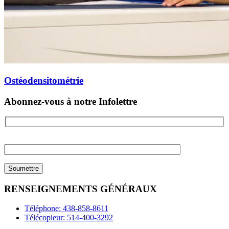
Ostéodensitométrie
Abonnez-vous à notre Infolettre
Please
leave
this
field
empty.
RENSEIGNEMENTS GÉNÉRAUX
Téléphone: 438-858-8611
Télécopieur: 514-400-3292