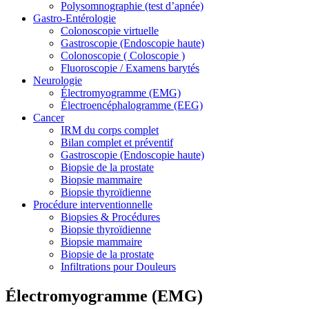
Polysomnographie (test d’apnée)
Gastro-Entérologie
Colonoscopie virtuelle
Gastroscopie (Endoscopie haute)
Colonoscopie ( Coloscopie )
Fluoroscopie / Examens barytés
Neurologie
Électromyogramme (EMG)
Électroencéphalogramme (EEG)
Cancer
IRM du corps complet
Bilan complet et préventif
Gastroscopie (Endoscopie haute)
Biopsie de la prostate
Biopsie mammaire
Biopsie thyroïdienne
Procédure interventionnelle
Biopsies & Procédures
Biopsie thyroïdienne
Biopsie mammaire
Biopsie de la prostate
Infiltrations pour Douleurs
Électromyogramme (EMG)