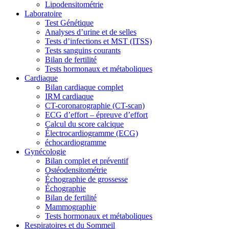
Lipodensitométrie
Laboratoire
Test Génétique
Analyses d’urine et de selles
Tests d’infections et MST (ITSS)
Tests sanguins courants
Bilan de fertilité
Tests hormonaux et métaboliques
Cardiaque
Bilan cardiaque complet
IRM cardiaque
CT-coronarographie (CT-scan)
ECG d’effort – épreuve d’effort
Calcul du score calcique
Électrocardiogramme (ECG)
échocardiogramme
Gynécologie
Bilan complet et préventif
Ostéodensitométrie
Échographie de grossesse
Échographie
Bilan de fertilité
Mammographie
Tests hormonaux et métaboliques
Respiratoires et du Sommeil