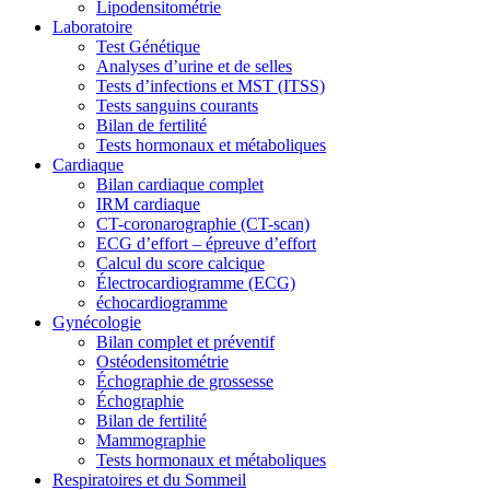
Lipodensitométrie
Laboratoire
Test Génétique
Analyses d’urine et de selles
Tests d’infections et MST (ITSS)
Tests sanguins courants
Bilan de fertilité
Tests hormonaux et métaboliques
Cardiaque
Bilan cardiaque complet
IRM cardiaque
CT-coronarographie (CT-scan)
ECG d’effort – épreuve d’effort
Calcul du score calcique
Électrocardiogramme (ECG)
échocardiogramme
Gynécologie
Bilan complet et préventif
Ostéodensitométrie
Échographie de grossesse
Échographie
Bilan de fertilité
Mammographie
Tests hormonaux et métaboliques
Respiratoires et du Sommeil