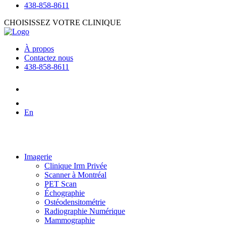
438-858-8611
CHOISISSEZ VOTRE CLINIQUE
À propos
Contactez nous
438-858-8611
En
Imagerie
Clinique Irm Privée
Scanner à Montréal
PET Scan
Échographie
Ostéodensitométrie
Radiographie Numérique
Mammographie