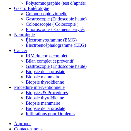
Polysomnographie (test d’apnée)
Gastro-Entérologie
Colonoscopie virtuelle
Gastroscopie (Endoscopie haute)
Colonoscopie ( Coloscopie )
Fluoroscopie / Examens barytés
Neurologie
Électromyogramme (EMG)
Électroencéphalogramme (EEG)
Cancer
IRM du corps complet
Bilan complet et préventif
Gastroscopie (Endoscopie haute)
Biopsie de la prostate
Biopsie mammaire
Biopsie thyroïdienne
Procédure interventionnelle
Biopsies & Procédures
Biopsie thyroïdienne
Biopsie mammaire
Biopsie de la prostate
Infiltrations pour Douleurs
À propos
Contactez nous