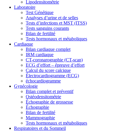
Lipodensitométrie
Laboratoire
Test Génétique
Analyses d’urine et de selles
Tests d’infections et MST (ITSS)
Tests sanguins courants
Bilan de fertilité
Tests hormonaux et métaboliques
Cardiaque
Bilan cardiaque complet
IRM cardiaque
CT-coronarographie (CT-scan)
ECG d’effort – épreuve d’effort
Calcul du score calcique
Électrocardiogramme (ECG)
échocardiogramme
Gynécologie
Bilan complet et préventif
Ostéodensitométrie
Échographie de grossesse
Échographie
Bilan de fertilité
Mammographie
Tests hormonaux et métaboliques
Respiratoires et du Sommeil