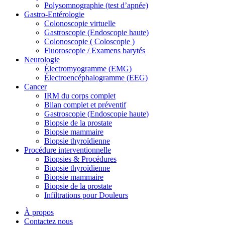
Polysomnographie (test d’apnée)
Gastro-Entérologie
Colonoscopie virtuelle
Gastroscopie (Endoscopie haute)
Colonoscopie ( Coloscopie )
Fluoroscopie / Examens barytés
Neurologie
Électromyogramme (EMG)
Électroencéphalogramme (EEG)
Cancer
IRM du corps complet
Bilan complet et préventif
Gastroscopie (Endoscopie haute)
Biopsie de la prostate
Biopsie mammaire
Biopsie thyroïdienne
Procédure interventionnelle
Biopsies & Procédures
Biopsie thyroïdienne
Biopsie mammaire
Biopsie de la prostate
Infiltrations pour Douleurs
À propos
Contactez nous