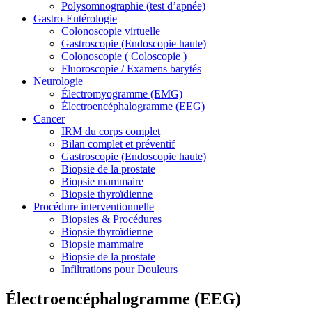
Polysomnographie (test d’apnée)
Gastro-Entérologie
Colonoscopie virtuelle
Gastroscopie (Endoscopie haute)
Colonoscopie ( Coloscopie )
Fluoroscopie / Examens barytés
Neurologie
Électromyogramme (EMG)
Électroencéphalogramme (EEG)
Cancer
IRM du corps complet
Bilan complet et préventif
Gastroscopie (Endoscopie haute)
Biopsie de la prostate
Biopsie mammaire
Biopsie thyroïdienne
Procédure interventionnelle
Biopsies & Procédures
Biopsie thyroïdienne
Biopsie mammaire
Biopsie de la prostate
Infiltrations pour Douleurs
Électroencéphalogramme (EEG)