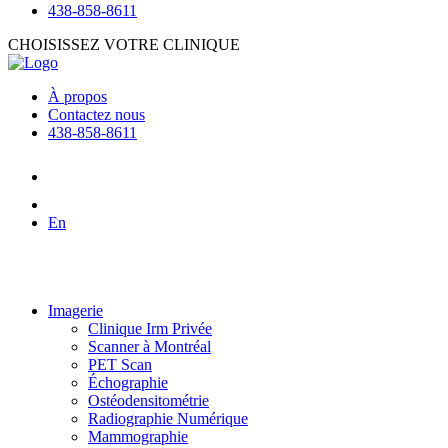
438-858-8611
CHOISISSEZ VOTRE CLINIQUE
À propos
Contactez nous
438-858-8611
En
Imagerie
Clinique Irm Privée
Scanner à Montréal
PET Scan
Échographie
Ostéodensitométrie
Radiographie Numérique
Mammographie