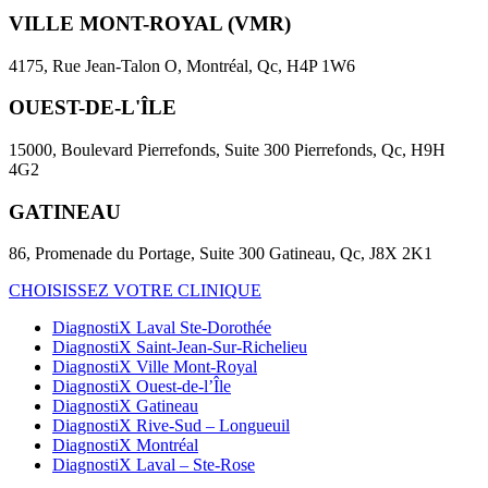
VILLE MONT-ROYAL (VMR)
4175, Rue Jean-Talon O, Montréal, Qc, H4P 1W6
OUEST-DE-L'ÎLE
15000, Boulevard Pierrefonds, Suite 300 Pierrefonds, Qc, H9H
4G2
GATINEAU
86, Promenade du Portage, Suite 300 Gatineau, Qc, J8X 2K1
CHOISISSEZ VOTRE CLINIQUE
DiagnostiX Laval Ste-Dorothée
DiagnostiX Saint-Jean-Sur-Richelieu
DiagnostiX Ville Mont-Royal
DiagnostiX Ouest-de-l’Île
DiagnostiX Gatineau
DiagnostiX Rive-Sud – Longueuil
DiagnostiX Montréal
DiagnostiX Laval – Ste-Rose