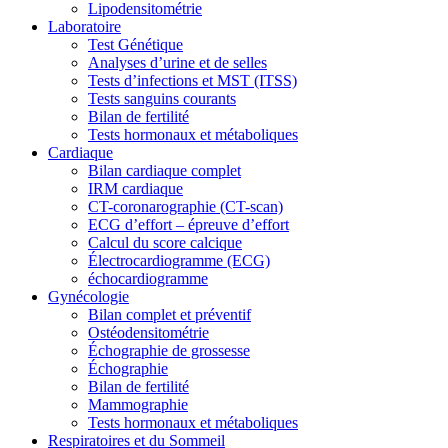
Lipodensitométrie
Laboratoire
Test Génétique
Analyses d’urine et de selles
Tests d’infections et MST (ITSS)
Tests sanguins courants
Bilan de fertilité
Tests hormonaux et métaboliques
Cardiaque
Bilan cardiaque complet
IRM cardiaque
CT-coronarographie (CT-scan)
ECG d’effort – épreuve d’effort
Calcul du score calcique
Électrocardiogramme (ECG)
échocardiogramme
Gynécologie
Bilan complet et préventif
Ostéodensitométrie
Échographie de grossesse
Échographie
Bilan de fertilité
Mammographie
Tests hormonaux et métaboliques
Respiratoires et du Sommeil