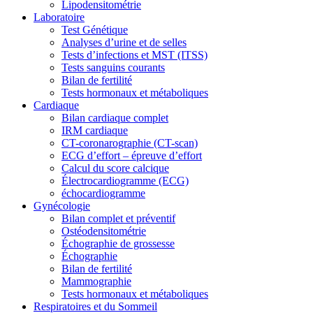
Lipodensitométrie
Laboratoire
Test Génétique
Analyses d’urine et de selles
Tests d’infections et MST (ITSS)
Tests sanguins courants
Bilan de fertilité
Tests hormonaux et métaboliques
Cardiaque
Bilan cardiaque complet
IRM cardiaque
CT-coronarographie (CT-scan)
ECG d’effort – épreuve d’effort
Calcul du score calcique
Électrocardiogramme (ECG)
échocardiogramme
Gynécologie
Bilan complet et préventif
Ostéodensitométrie
Échographie de grossesse
Échographie
Bilan de fertilité
Mammographie
Tests hormonaux et métaboliques
Respiratoires et du Sommeil