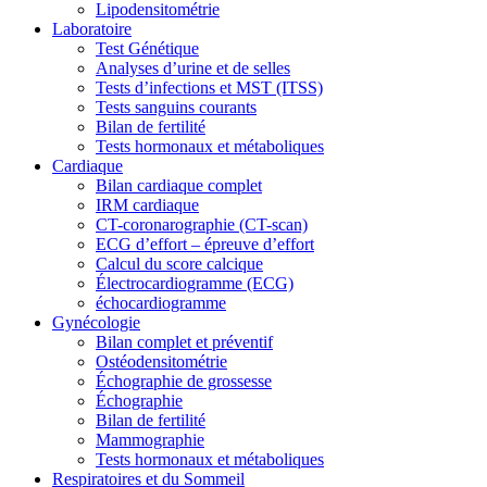
Lipodensitométrie
Laboratoire
Test Génétique
Analyses d’urine et de selles
Tests d’infections et MST (ITSS)
Tests sanguins courants
Bilan de fertilité
Tests hormonaux et métaboliques
Cardiaque
Bilan cardiaque complet
IRM cardiaque
CT-coronarographie (CT-scan)
ECG d’effort – épreuve d’effort
Calcul du score calcique
Électrocardiogramme (ECG)
échocardiogramme
Gynécologie
Bilan complet et préventif
Ostéodensitométrie
Échographie de grossesse
Échographie
Bilan de fertilité
Mammographie
Tests hormonaux et métaboliques
Respiratoires et du Sommeil