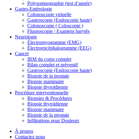
Polysomnographie (test d’apnée)
Gastro-Entérologie
Colonoscopie virtuelle
Gastroscopie (Endoscopie haute)
Colonoscopie ( Coloscopie )
Fluoroscopie / Examens barytés
Neurologie
Électromyogramme (EMG)
Électroencéphalogramme (EEG)
Cancer
IRM du corps complet
Bilan complet et préventif
Gastroscopie (Endoscopie haute)
Biopsie de la prostate
Biopsie mammaire
Biopsie thyroïdienne
Procédure interventionnelle
Biopsies & Procédures
Biopsie thyroïdienne
Biopsie mammaire
Biopsie de la prostate
Infiltrations pour Douleurs
À propos
Contactez nous