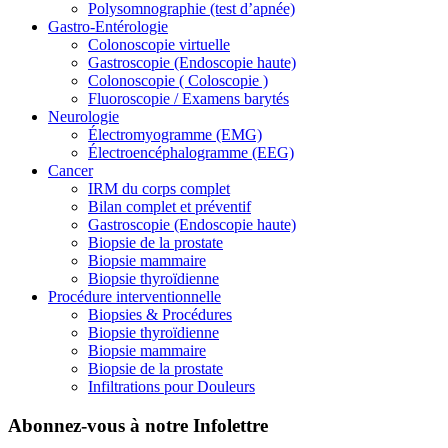
Polysomnographie (test d’apnée)
Gastro-Entérologie
Colonoscopie virtuelle
Gastroscopie (Endoscopie haute)
Colonoscopie ( Coloscopie )
Fluoroscopie / Examens barytés
Neurologie
Électromyogramme (EMG)
Électroencéphalogramme (EEG)
Cancer
IRM du corps complet
Bilan complet et préventif
Gastroscopie (Endoscopie haute)
Biopsie de la prostate
Biopsie mammaire
Biopsie thyroïdienne
Procédure interventionnelle
Biopsies & Procédures
Biopsie thyroïdienne
Biopsie mammaire
Biopsie de la prostate
Infiltrations pour Douleurs
Abonnez-vous à notre Infolettre