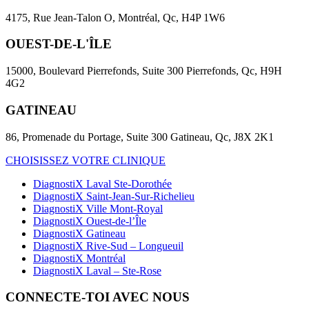
4175, Rue Jean-Talon O, Montréal, Qc, H4P 1W6
OUEST-DE-L'ÎLE
15000, Boulevard Pierrefonds, Suite 300 Pierrefonds, Qc, H9H
4G2
GATINEAU
86, Promenade du Portage, Suite 300 Gatineau, Qc, J8X 2K1
CHOISISSEZ VOTRE CLINIQUE
DiagnostiX Laval Ste-Dorothée
DiagnostiX Saint-Jean-Sur-Richelieu
DiagnostiX Ville Mont-Royal
DiagnostiX Ouest-de-l’Île
DiagnostiX Gatineau
DiagnostiX Rive-Sud – Longueuil
DiagnostiX Montréal
DiagnostiX Laval – Ste-Rose
CONNECTE-TOI AVEC NOUS