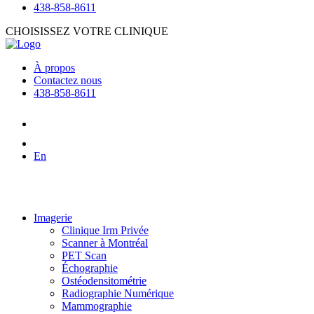
438-858-8611
CHOISISSEZ VOTRE CLINIQUE
À propos
Contactez nous
438-858-8611
En
Imagerie
Clinique Irm Privée
Scanner à Montréal
PET Scan
Échographie
Ostéodensitométrie
Radiographie Numérique
Mammographie