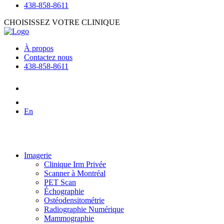
438-858-8611
CHOISISSEZ VOTRE CLINIQUE
À propos
Contactez nous
438-858-8611
En
Imagerie
Clinique Irm Privée
Scanner à Montréal
PET Scan
Échographie
Ostéodensitométrie
Radiographie Numérique
Mammographie