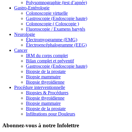
Polysomnographie (test d’apnée)
Gastro-Entérologie
Colonoscopie virtuelle
Gastroscopie (Endoscopie haute)
Colonoscopie ( Coloscopie )
Fluoroscopie / Examens barytés
Neurologie
Électromyogramme (EMG)
Électroencéphalogramme (EEG)
Cancer
IRM du corps complet
Bilan complet et préventif
Gastroscopie (Endoscopie haute)
Biopsie de la prostate
Biopsie mammaire
Biopsie thyroïdienne
Procédure interventionnelle
Biopsies & Procédures
Biopsie thyroïdienne
Biopsie mammaire
Biopsie de la prostate
Infiltrations pour Douleurs
Abonnez-vous à notre Infolettre