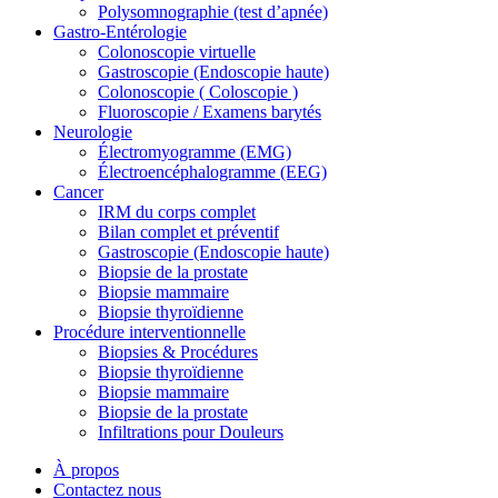
Polysomnographie (test d’apnée)
Gastro-Entérologie
Colonoscopie virtuelle
Gastroscopie (Endoscopie haute)
Colonoscopie ( Coloscopie )
Fluoroscopie / Examens barytés
Neurologie
Électromyogramme (EMG)
Électroencéphalogramme (EEG)
Cancer
IRM du corps complet
Bilan complet et préventif
Gastroscopie (Endoscopie haute)
Biopsie de la prostate
Biopsie mammaire
Biopsie thyroïdienne
Procédure interventionnelle
Biopsies & Procédures
Biopsie thyroïdienne
Biopsie mammaire
Biopsie de la prostate
Infiltrations pour Douleurs
À propos
Contactez nous