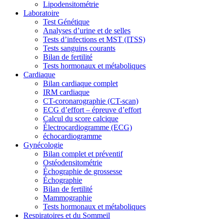
Lipodensitométrie
Laboratoire
Test Génétique
Analyses d’urine et de selles
Tests d’infections et MST (ITSS)
Tests sanguins courants
Bilan de fertilité
Tests hormonaux et métaboliques
Cardiaque
Bilan cardiaque complet
IRM cardiaque
CT-coronarographie (CT-scan)
ECG d’effort – épreuve d’effort
Calcul du score calcique
Électrocardiogramme (ECG)
échocardiogramme
Gynécologie
Bilan complet et préventif
Ostéodensitométrie
Échographie de grossesse
Échographie
Bilan de fertilité
Mammographie
Tests hormonaux et métaboliques
Respiratoires et du Sommeil