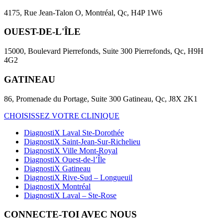
4175, Rue Jean-Talon O, Montréal, Qc, H4P 1W6
OUEST-DE-L'ÎLE
15000, Boulevard Pierrefonds, Suite 300 Pierrefonds, Qc, H9H
4G2
GATINEAU
86, Promenade du Portage, Suite 300 Gatineau, Qc, J8X 2K1
CHOISISSEZ VOTRE CLINIQUE
DiagnostiX Laval Ste-Dorothée
DiagnostiX Saint-Jean-Sur-Richelieu
DiagnostiX Ville Mont-Royal
DiagnostiX Ouest-de-l’Île
DiagnostiX Gatineau
DiagnostiX Rive-Sud – Longueuil
DiagnostiX Montréal
DiagnostiX Laval – Ste-Rose
CONNECTE-TOI AVEC NOUS