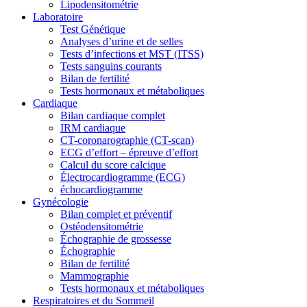
Lipodensitométrie
Laboratoire
Test Génétique
Analyses d’urine et de selles
Tests d’infections et MST (ITSS)
Tests sanguins courants
Bilan de fertilité
Tests hormonaux et métaboliques
Cardiaque
Bilan cardiaque complet
IRM cardiaque
CT-coronarographie (CT-scan)
ECG d’effort – épreuve d’effort
Calcul du score calcique
Électrocardiogramme (ECG)
échocardiogramme
Gynécologie
Bilan complet et préventif
Ostéodensitométrie
Échographie de grossesse
Échographie
Bilan de fertilité
Mammographie
Tests hormonaux et métaboliques
Respiratoires et du Sommeil