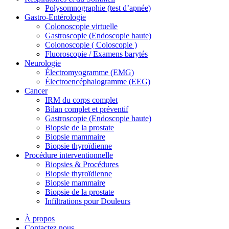
Polysomnographie (test d’apnée)
Gastro-Entérologie
Colonoscopie virtuelle
Gastroscopie (Endoscopie haute)
Colonoscopie ( Coloscopie )
Fluoroscopie / Examens barytés
Neurologie
Électromyogramme (EMG)
Électroencéphalogramme (EEG)
Cancer
IRM du corps complet
Bilan complet et préventif
Gastroscopie (Endoscopie haute)
Biopsie de la prostate
Biopsie mammaire
Biopsie thyroïdienne
Procédure interventionnelle
Biopsies & Procédures
Biopsie thyroïdienne
Biopsie mammaire
Biopsie de la prostate
Infiltrations pour Douleurs
À propos
Contactez nous