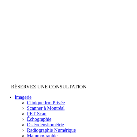
RÉSERVEZ UNE CONSULTATION
Imagerie
Clinique Irm Privée
Scanner à Montréal
PET Scan
Échographie
Ostéodensitométrie
Radiographie Numérique
Mammographie