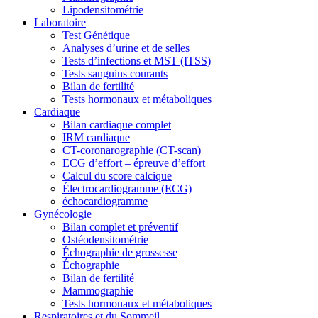
Lipodensitométrie
Laboratoire
Test Génétique
Analyses d’urine et de selles
Tests d’infections et MST (ITSS)
Tests sanguins courants
Bilan de fertilité
Tests hormonaux et métaboliques
Cardiaque
Bilan cardiaque complet
IRM cardiaque
CT-coronarographie (CT-scan)
ECG d’effort – épreuve d’effort
Calcul du score calcique
Électrocardiogramme (ECG)
échocardiogramme
Gynécologie
Bilan complet et préventif
Ostéodensitométrie
Échographie de grossesse
Échographie
Bilan de fertilité
Mammographie
Tests hormonaux et métaboliques
Respiratoires et du Sommeil