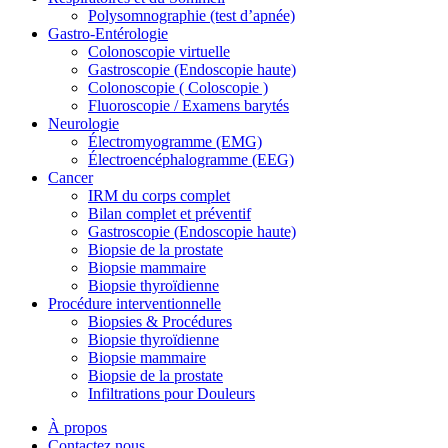
Polysomnographie (test d’apnée)
Gastro-Entérologie
Colonoscopie virtuelle
Gastroscopie (Endoscopie haute)
Colonoscopie ( Coloscopie )
Fluoroscopie / Examens barytés
Neurologie
Électromyogramme (EMG)
Électroencéphalogramme (EEG)
Cancer
IRM du corps complet
Bilan complet et préventif
Gastroscopie (Endoscopie haute)
Biopsie de la prostate
Biopsie mammaire
Biopsie thyroïdienne
Procédure interventionnelle
Biopsies & Procédures
Biopsie thyroïdienne
Biopsie mammaire
Biopsie de la prostate
Infiltrations pour Douleurs
À propos
Contactez nous