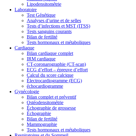
Lipodensitométrie
Laboratoire
Test Génétique
Analyses d’urine et de selles
Tests d’infections et MST (ITSS)
Tests sanguins courants
Bilan de fertilité
Tests hormonaux et métaboliques
Cardiaque
Bilan cardiaque complet
IRM cardiaque
CT-coronarographie (CT-scan)
ECG d’effort – épreuve d’effort
Calcul du score calcique
Électrocardiogramme (ECG)
échocardiogramme
Gynécologie
Bilan complet et préventif
Ostéodensitométrie
Échographie de grossesse
Échographie
Bilan de fertilité
Mammographie
Tests hormonaux et métaboliques
Respiratoires et du Sommeil