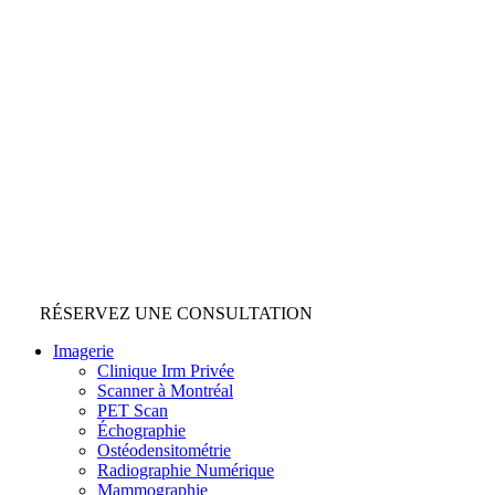
RÉSERVEZ UNE CONSULTATION
Imagerie
Clinique Irm Privée
Scanner à Montréal
PET Scan
Échographie
Ostéodensitométrie
Radiographie Numérique
Mammographie