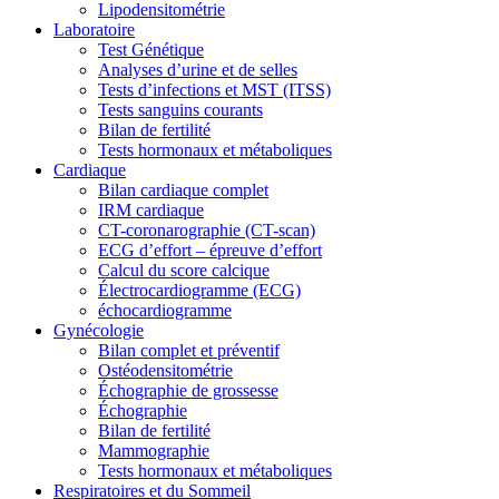
Lipodensitométrie
Laboratoire
Test Génétique
Analyses d’urine et de selles
Tests d’infections et MST (ITSS)
Tests sanguins courants
Bilan de fertilité
Tests hormonaux et métaboliques
Cardiaque
Bilan cardiaque complet
IRM cardiaque
CT-coronarographie (CT-scan)
ECG d’effort – épreuve d’effort
Calcul du score calcique
Électrocardiogramme (ECG)
échocardiogramme
Gynécologie
Bilan complet et préventif
Ostéodensitométrie
Échographie de grossesse
Échographie
Bilan de fertilité
Mammographie
Tests hormonaux et métaboliques
Respiratoires et du Sommeil