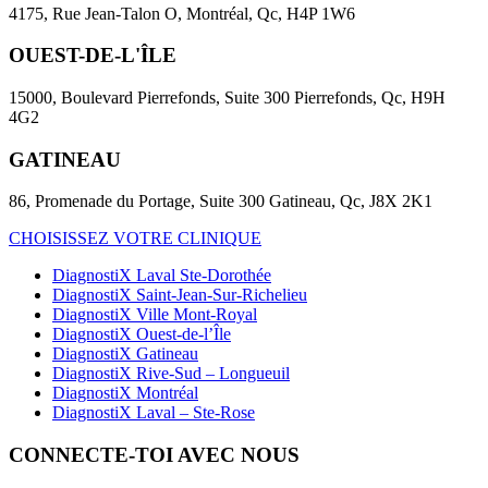
4175, Rue Jean-Talon O, Montréal, Qc, H4P 1W6
OUEST-DE-L'ÎLE
15000, Boulevard Pierrefonds, Suite 300 Pierrefonds, Qc, H9H
4G2
GATINEAU
86, Promenade du Portage, Suite 300 Gatineau, Qc, J8X 2K1
CHOISISSEZ VOTRE CLINIQUE
DiagnostiX Laval Ste-Dorothée
DiagnostiX Saint-Jean-Sur-Richelieu
DiagnostiX Ville Mont-Royal
DiagnostiX Ouest-de-l’Île
DiagnostiX Gatineau
DiagnostiX Rive-Sud – Longueuil
DiagnostiX Montréal
DiagnostiX Laval – Ste-Rose
CONNECTE-TOI AVEC NOUS