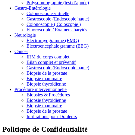
Polysomnographie (test d’apnée)
Gastro-Entérologie
Colonoscopie virtuelle
Gastroscopie (Endoscopie haute)
Colonoscopie ( Coloscopie )
Fluoroscopie / Examens barytés
Neurologie
Électromyogramme (EMG)
Électroencéphalogramme (EEG)
Cancer
IRM du corps complet
Bilan complet et préventif
Gastroscopie (Endoscopie haute)
Biopsie de la prostate
Biopsie mammaire
Biopsie thyroïdienne
Procédure interventionnelle
Biopsies & Procédures
Biopsie thyroïdienne
Biopsie mammaire
Biopsie de la prostate
Infiltrations pour Douleurs
Politique de Confidentialité