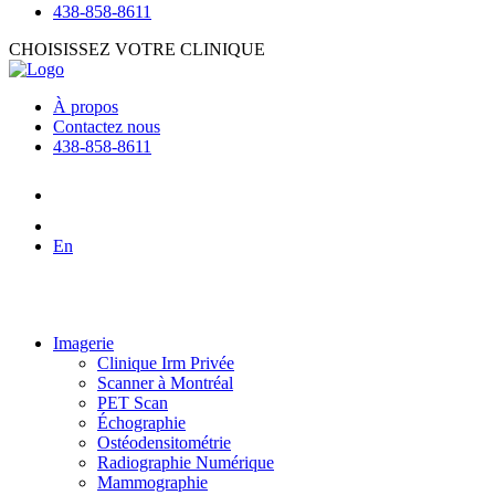
438-858-8611
CHOISISSEZ VOTRE CLINIQUE
À propos
Contactez nous
438-858-8611
En
Imagerie
Clinique Irm Privée
Scanner à Montréal
PET Scan
Échographie
Ostéodensitométrie
Radiographie Numérique
Mammographie