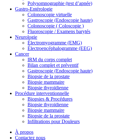
Polysomnographie (test d’apnée)
Gastro-Entérologie
Colonoscopie virtuelle
Gastroscopie (Endoscopie haute)
Colonoscopie ( Coloscopie )
Fluoroscopie / Examens barytés
Neurologie
Électromyogramme (EMG)
Électroencéphalogramme (EEG)
Cancer
IRM du corps complet
Bilan complet et préventif
Gastroscopie (Endoscopie haute)
Biopsie de la prostate
Biopsie mammaire
Biopsie thyroïdienne
Procédure interventionnelle
Biopsies & Procédures
Biopsie thyroïdienne
Biopsie mammaire
Biopsie de la prostate
Infiltrations pour Douleurs
À propos
Contactez nous