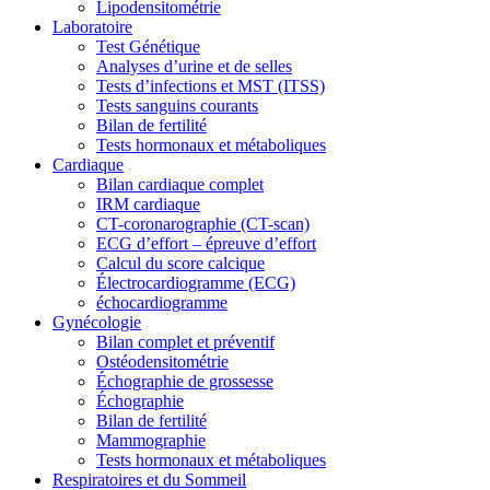
Lipodensitométrie
Laboratoire
Test Génétique
Analyses d’urine et de selles
Tests d’infections et MST (ITSS)
Tests sanguins courants
Bilan de fertilité
Tests hormonaux et métaboliques
Cardiaque
Bilan cardiaque complet
IRM cardiaque
CT-coronarographie (CT-scan)
ECG d’effort – épreuve d’effort
Calcul du score calcique
Électrocardiogramme (ECG)
échocardiogramme
Gynécologie
Bilan complet et préventif
Ostéodensitométrie
Échographie de grossesse
Échographie
Bilan de fertilité
Mammographie
Tests hormonaux et métaboliques
Respiratoires et du Sommeil